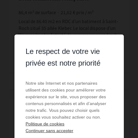
86,4
m² de surface
21,62 €
prix / m²
Local de 86.40 m2 en RDC d'un batiment à Saint-
Roch situé 35 allée Kleber. Le local dispose d'un
Wc avec lavabo.Activité de commerce sans bruit
ni odeursLoyer mensuel de 1 598 EUR HT +prov ...
Réf. : JEANMONNET / Local co 3
Le respect de votre vie
1 868 € PAR MOIS CC
privée est notre priorité
Lire la suite
Notre site Internet et nos partenaires
utilisent des cookies pour améliorer votre
expérience sur le site, vous proposer des
contenus personnalisés et afin d’analyser
notre trafic. Vous pouvez choisir quels
cookies vous souhaitez activer ou non.
Politique de cookies
Continuer sans accepter