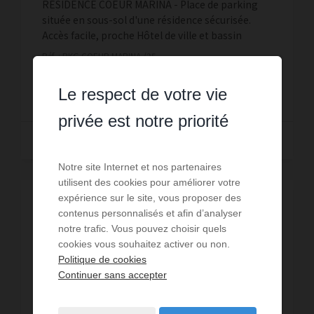
RÉSIDENCE COEUR MARINA - Place de parking
située en sous-sol d'une résidence sécurisée.
Accès facile, proche Hôtel de ville et bassin
Jacques Coeur.
Réf. : PKG COEUR MARINA /25
100 € PAR MOIS CC
Le respect de votre vie
privée est notre priorité
Lire la suite
Notre site Internet et nos partenaires
utilisent des cookies pour améliorer votre
expérience sur le site, vous proposer des
contenus personnalisés et afin d’analyser
notre trafic. Vous pouvez choisir quels
cookies vous souhaitez activer ou non.
Politique de cookies
Continuer sans accepter