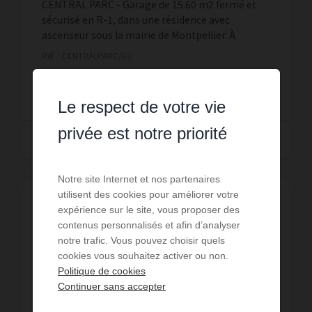
CENTRAL PARC - Garage de 15.60 m2 fermé et
sécurisé en R-1, dans une résidence avec
ascenseur sous la mairie de Montpellier. À
proximité de l'arrêt Moularès desservie par les
Réf. : CENTRALPARC/63
lignes 1, 3 et 4. ...
100 € PAR MOIS CC
Le respect de votre vie
privée est notre priorité
Lire la suite
Notre site Internet et nos partenaires
utilisent des cookies pour améliorer votre
expérience sur le site, vous proposer des
contenus personnalisés et afin d’analyser
notre trafic. Vous pouvez choisir quels
cookies vous souhaitez activer ou non.
Politique de cookies
Continuer sans accepter