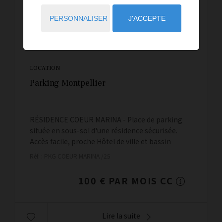
PERSONNALISER
J'ACCEPTE
LOCATION
Parking Montpellier
RÉSIDENCE COEUR MARINA - Place de parking
située en sous-sol d'une résidence sécurisée.
Accès facile, proche Hôtel de ville et bassin
Jacques Coeur.
Réf. : PKG COEUR MARINA /25
100 € PAR MOIS CC
Lire la suite