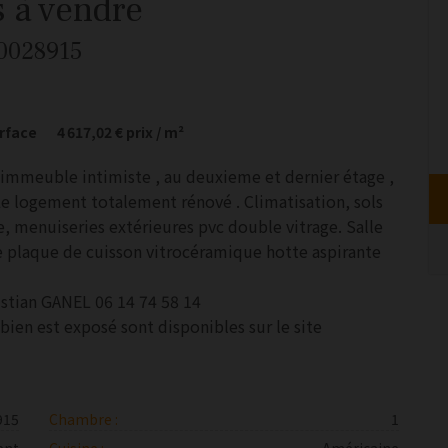
s
à vendre
90028915
rface
4 617,02 €
prix / m²
 immeuble intimiste , au deuxieme et dernier étage ,
Le logement totalement rénové . Climatisation, sols
ue, menuiseries extérieures pvc double vitrage. Salle
e plaque de cuisson vitrocéramique hotte aspirante
tian GANEL 06 14 74 58 14
bien est exposé sont disponibles sur le site
915
Chambre :
1