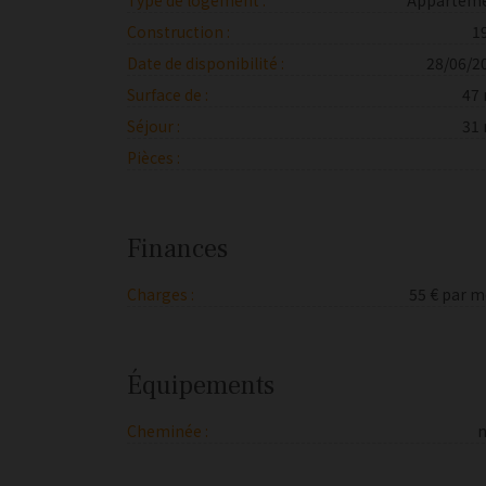
Type de logement :
Appartem
Construction :
1
Date de disponibilité :
28/06/2
Surface de :
47
Séjour :
31
Pièces :
Finances
Charges :
55 € par m
Équipements
Cheminée :