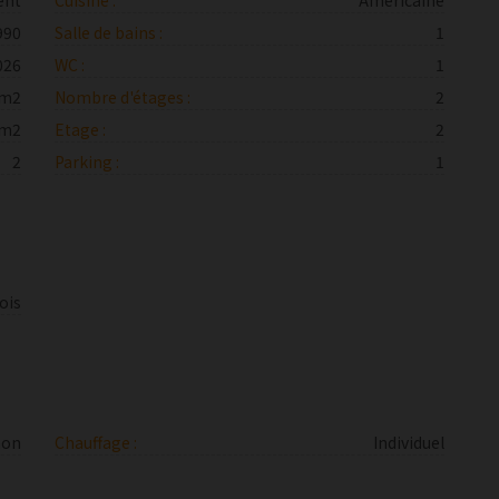
ent
Cuisine :
Américaine
990
Salle de bains :
1
026
WC :
1
 m2
Nombre d'étages :
2
 m2
Etage :
2
2
Parking :
1
ois
non
Chauffage :
Individuel