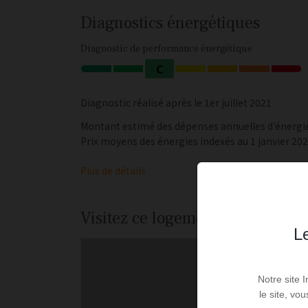
Diagnostics énergétiques
Diagnostic de performance énergétique
C
Diagnostic réalisé après le 1er juillet 2021
Montant estimé des dépenses annuelles d'énergie 
Prix moyens des énergies indexés au 1 janvier 2
Plus de détails
Visitez ce logement
Le
Notre site 
le site, vo