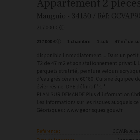
Appartement
2 pièce
Mauguio
- 34130
/ Réf: GCVAP
217 000 €
217 000 €
1
chambre
1
sdb
47
m² de su
disponible immediatement.... Dans un petit
T2 de 47 m2 et son stationnement privatif. 
parquets stratifié, peinture velours acryliq
d'eau grés cérame 60*60. Cuisine équipée d
évier résine. DPE définitif ' C '
PLAN SUR DEMANDE Plus d'information Chris
Les informations sur les risques auxquels ce 
Géorisques : www.georisques.gouv.fr
Référence :
GCVAP90028