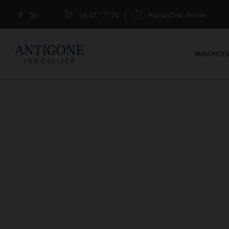
04.67.**.**.25
|
Aujourd'hui
: fermé
ANNONCES