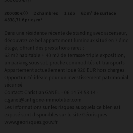
300 000 €
2
chambres
1
sdb
62
m² de surface
4 838,71 €
prix / m²
Dans une résidence récente de standing avec ascenseur,
découvrez ce bel appartement lumineux situé en 7 éme
étage, offrant des prestations rares :
62 m2 habitable + 40 m2 de terrasse triple exposition,
un parking sous sol, proche commodités et transports
Appartement actuellement loué 920 EUR hors charges.
Opportunité idéale pour un investissement patrimonial
sécurisé
Contact: Christian GANEL - 06 14 74 58 14 -
c.ganel@antigone-immobilier.com
Les informations sur les risques auxquels ce bien est
exposé sont disponibles sur le site Géorisques :
www.georisques.gouv.fr