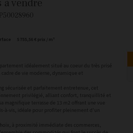
s
à vendre
AP50028960
rface
5 755,56 €
prix / m²
artement idéalement situé au coeur du très prisé
n cadre de vie moderne, dynamique et
ng sécurisée et parfaitement entretenue, cet
ement privilégié, alliant confort, tranquillité et
 sa magnifique terrasse de 13 m2 offrant une vue
s-à-vis, idéale pour profiter pleinement d'un
choix, à proximité immédiate des commerces,
e l'ensemble des commodités qui font le succès de