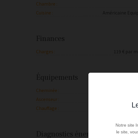
Chambre :
Cuisine :
Américaine Equip
Finances
Charges :
119 € par m
Équipements
Cheminée :
Ascenseur :
Le
Chauffage :
Colle
Notre site 
Diagnostics énergétiques
le site, vo