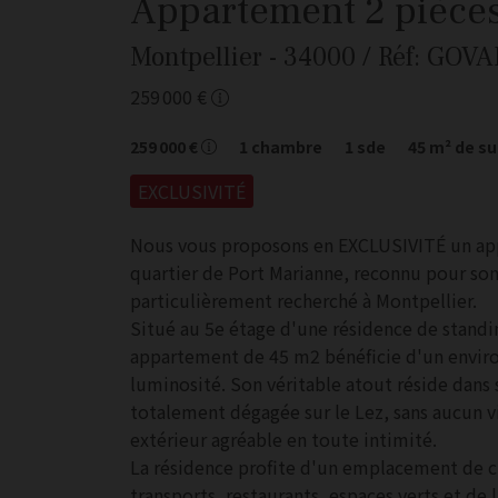
Appartement
2 pièce
Montpellier
- 34000
/ Réf: GOV
259 000 €
259 000 €
1
chambre
1
sde
45
m² de su
EXCLUSIVITÉ
Nous vous proposons en EXCLUSIVITÉ un app
quartier de Port Marianne, reconnu pour so
particulièrement recherché à Montpellier.
Situé au 5e étage d'une résidence de standi
appartement de 45 m2 bénéficie d'un environn
luminosité. Son véritable atout réside dans
totalement dégagée sur le Lez, sans aucun vi
extérieur agréable en toute intimité.
La résidence profite d'un emplacement de 
transports, restaurants, espaces verts et d