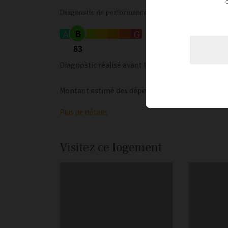
Diagnostic de performance énergétique
B
A
C
D
E
F
G
83
Diagnostic réalisé avant le 1er juillet 2021
Montant estimé des dépenses annuelles d'énergie 
Plus de détails
Visitez ce logement