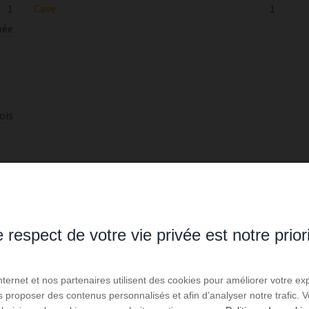
1
Cave :
1
ée
ois
non
Mécanisme de chauffage :
Radiateur
oui
Mode de chauffage :
Gaz
 respect de votre vie privée est notre prior
ctif
Internet et nos partenaires utilisent des cookies pour améliorer votre ex
us proposer des contenus personnalisés et afin d’analyser notre trafic.