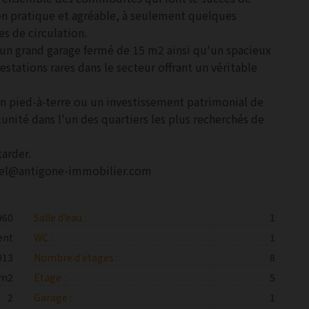
en pratique et agréable, à seulement quelques
es de circulation.
n grand garage fermé de 15 m2 ainsi qu'un spacieux
estations rares dans le secteur offrant un véritable
un pied-à-terre ou un investissement patrimonial de
unité dans l'un des quartiers les plus recherchés de
tarder.
anel@antigone-immobilier.com
960
Salle d'eau :
1
ent
WC :
1
013
Nombre d'étages :
8
 m2
Etage :
5
2
Garage :
1