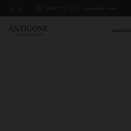
04.67.**.**.25
|
Aujourd'hui
: fermé
ANNONCES