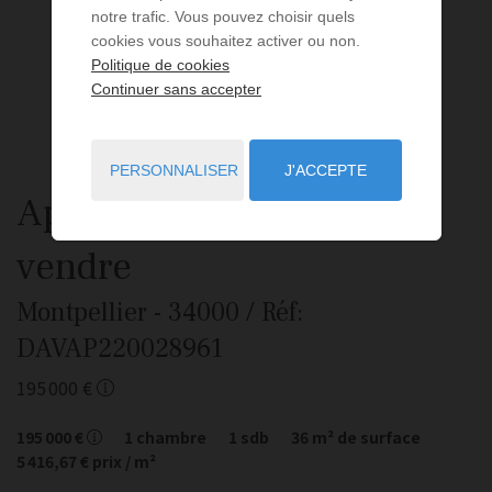
notre trafic. Vous pouvez choisir quels
cookies vous souhaitez activer ou non.
Politique de cookies
Continuer sans accepter
PERSONNALISER
J'ACCEPTE
Appartement
2 pièces
à
vendre
Montpellier
- 34000
/ Réf:
DAVAP220028961
195 000 €
195 000 €
1
chambre
1
sdb
36
m² de surface
5 416,67 €
prix / m²