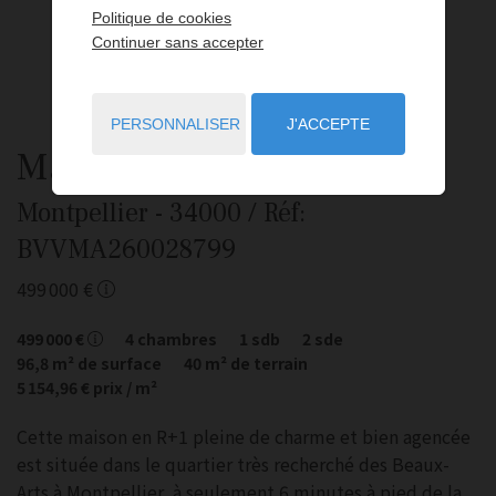
Politique de cookies
Continuer sans accepter
PERSONNALISER
J'ACCEPTE
Maison
5 pièces
à vendre
Montpellier
- 34000
/ Réf:
BVVMA260028799
499 000 €
499 000 €
4
chambres
1
sdb
2
sde
96,8
m² de surface
40
m² de terrain
5 154,96 €
prix / m²
Cette maison en R+1 pleine de charme et bien agencée
est située dans le quartier très recherché des Beaux-
Arts à Montpellier, à seulement 6 minutes à pied de la