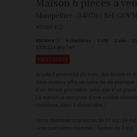
Maison
6 pièces
à ve
Montpellier
- 34070
/ Réf: GOV
435 000 €
435 000 €
4
chambres
3
sdb
2
sde
1
3 222,22 €
prix / m²
EXCLUSIVITÉ
Située à proximité du tram, des écoles et 
deux niveaux offre un cadre de vie pratique et
d'un terrain piscinable, ainsi que d'un gran
La maison se compose d'une cuisine séparée,
chambres, dont 3 climatisées :
-trois chambres spacieuses de 17 m2, 14 m2
-une quatrième chambre / bureau de 7 m2.