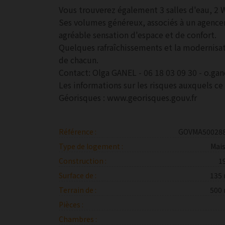
Vous trouverez également 3 salles d'eau, 2 
Ses volumes généreux, associés à un agence
agréable sensation d'espace et de confort.
Quelques rafraîchissements et la modernisat
de chacun.
Contact: Olga GANEL - 06 18 03 09 30 - o.g
Les informations sur les risques auxquels ce 
Géorisques : www.georisques.gouv.fr
Référence :
GOVMA50028
Type de logement :
Mai
Construction :
1
Surface de :
135
Terrain de :
500
Pièces :
Chambres :