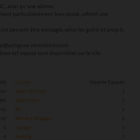
WC, ainsi qu'une alarme.
ment particulièrement bien pensé, offrent une
ion peuvent être envisagés selon les goûts et projets
anel@antigone-immobilier.com
bien est exposé sont disponibles sur le site
805
Cuisine :
Séparée Equipée
son
Salles de bains :
3
965
Salles d'eau :
2
 m2
WC :
2
 m2
Nombre d'étages :
2
6
Garage :
1
4
Parking :
2