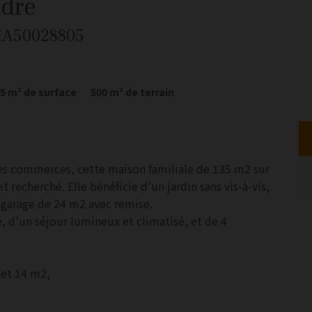
ndre
MA50028805
35
m² de surface
500
m² de terrain
des commerces, cette maison familiale de 135 m2 sur
 recherché. Elle bénéficie d'un jardin sans vis-à-vis,
d garage de 24 m2 avec remise.
 d'un séjour lumineux et climatisé, et de 4
 et 14 m2,