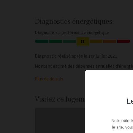
Diagnostics énergétiques
Diagnostic de performance énergétique
D
Diagnostic réalisé après le 1er juillet 2021
Montant estimé des dépenses annuelles d'énergie p
Plus de détails
Visitez ce logement
Le
Notre site 
le site, vo