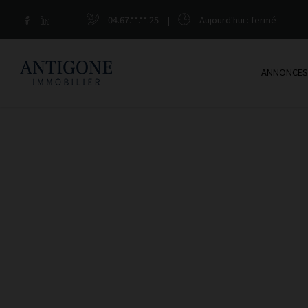
04.67.**.**.25
|
Aujourd'hui
: fermé
ANNONCES