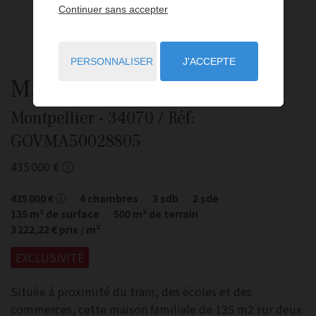
Continuer sans accepter
PERSONNALISER
J'ACCEPTE
Maison
6 pièces
à vendre
Montpellier
- 34070
/ Réf:
GOVMA50028805
435 000 €
435 000 €
4
chambres
3
sdb
2
sde
135
m² de surface
500
m² de terrain
3 222,22 €
prix / m²
EXCLUSIVITÉ
Située à proximité du tram, des écoles et des
commerces, cette maison familiale de 135 m2 sur deux