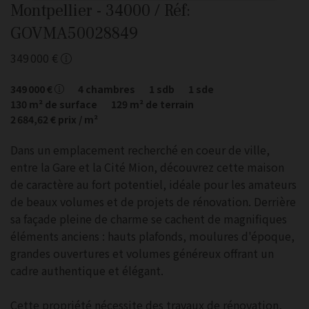
Montpellier
- 34000
/ Réf:
GOVMA50028849
349 000 €
349 000 €
4
chambres
1
sdb
1
sde
130
m² de surface
129
m² de terrain
2 684,62 €
prix / m²
Dans un emplacement recherché en coeur de ville,
entre la Gare et la Cité Mion, découvrez cette maison
de caractère au fort potentiel, idéale pour les amateurs
de beaux volumes et de projets de rénovation. Derrière
sa façade pleine de charme se cachent de magnifiques
éléments anciens : hauts plafonds, moulures d'époque,
grandes ouvertures et volumes généreux offrant un
cadre authentique et élégant.
Cette propriété nécessite des travaux de rénovation,