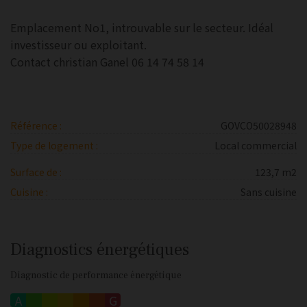
Emplacement No1, introuvable sur le secteur. Idéal
investisseur ou exploitant.
Contact christian Ganel 06 14 74 58 14
Référence :
GOVCO50028948
Type de logement :
Local commercial
Surface de :
123,7 m2
Cuisine :
Sans cuisine
Diagnostics énergétiques
Diagnostic de performance énergétique
A
B
C
D
E
F
G