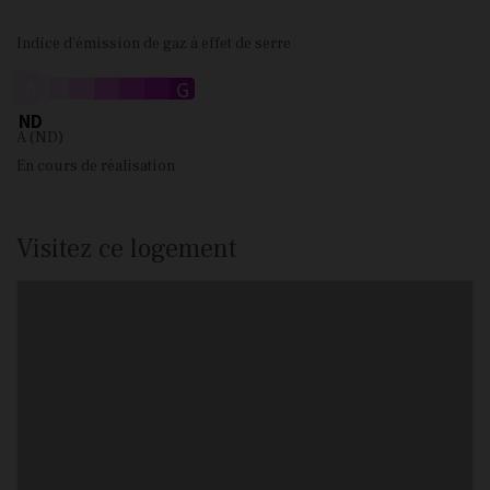
Indice d'émission de gaz à effet de serre
A
B
C
D
E
F
G
ND
A (ND)
En cours de réalisation
Visitez ce logement