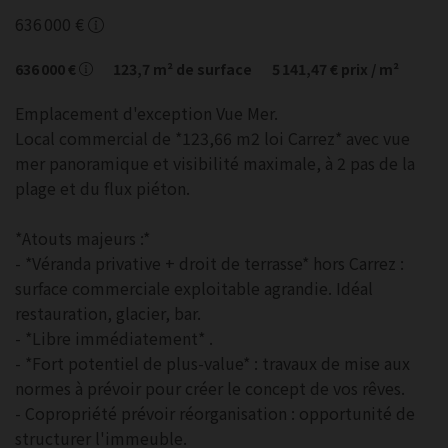
636 000 €
636 000 €
123,7
m² de surface
5 141,47 €
prix / m²
Emplacement d'exception Vue Mer.
Local commercial de *123,66 m2 loi Carrez* avec vue
mer panoramique et visibilité maximale, à 2 pas de la
plage et du flux piéton.
*Atouts majeurs :*
- *Véranda privative + droit de terrasse* hors Carrez :
surface commerciale exploitable agrandie. Idéal
restauration, glacier, bar.
- *Libre immédiatement* .
- *Fort potentiel de plus-value* : travaux de mise aux
normes à prévoir pour créer le concept de vos rêves.
- Copropriété prévoir réorganisation : opportunité de
structurer l'immeuble.