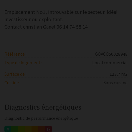
Emplacement No1, introuvable sur le secteur. Idéal
investisseur ou exploitant.
Contact christian Ganel 06 14 74 58 14
Référence :
GOVCO50028948
Type de logement :
Local commercial
Surface de :
123,7 m2
Cuisine :
Sans cuisine
Diagnostics énergétiques
Diagnostic de performance énergétique
A
B
C
D
E
F
G