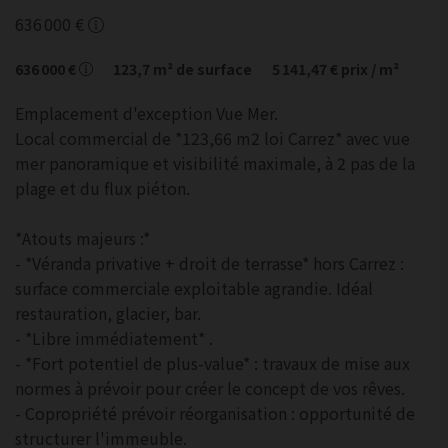
636 000 €
636 000 €
123,7
m² de surface
5 141,47 €
prix / m²
Emplacement d'exception Vue Mer.
Local commercial de *123,66 m2 loi Carrez* avec vue
mer panoramique et visibilité maximale, à 2 pas de la
plage et du flux piéton.
*Atouts majeurs :*
- *Véranda privative + droit de terrasse* hors Carrez :
surface commerciale exploitable agrandie. Idéal
restauration, glacier, bar.
- *Libre immédiatement* .
- *Fort potentiel de plus-value* : travaux de mise aux
normes à prévoir pour créer le concept de vos rêves.
- Copropriété prévoir réorganisation : opportunité de
structurer l'immeuble.