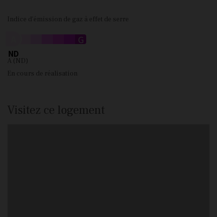
Indice d'émission de gaz à effet de serre
A
B
C
D
E
F
G
ND
A (ND)
En cours de réalisation
Visitez ce logement