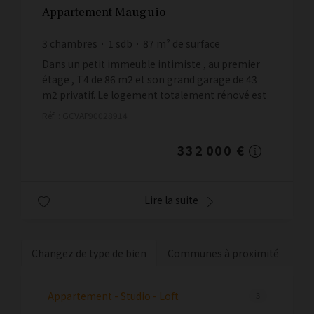
Appartement Mauguio
3
chambres
1
sdb
87
m² de surface
3 816,09 €
prix / m²
Dans un petit immeuble intimiste , au premier
étage , T4 de 86 m2 et son grand garage de 43
m2 privatif. Le logement totalement rénové est
disponible fin juin 2026. Climatisation, sols
Réf. : GCVAP90028914
parquets strati...
332 000 €
Lire la suite
Changez de type de bien
Communes à proximité
Appartement - Studio - Loft
3