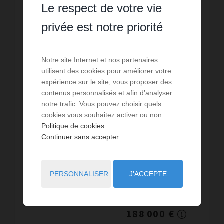
Le respect de votre vie
privée est notre priorité
Notre site Internet et nos partenaires
utilisent des cookies pour améliorer votre
expérience sur le site, vous proposer des
contenus personnalisés et afin d’analyser
VENTE
notre trafic. Vous pouvez choisir quels
Appartement Mauguio
cookies vous souhaitez activer ou non.
Politique de cookies
1
chambre
1
sdb
39
m² de surface
Continuer sans accepter
4 820,51 €
prix / m²
Libre immediatement.................... Dans un petit
immeuble intimiste , au deuxieme et dernier
étage , T2 de 39 m2 et son stationnement
PERSONNALISER
J'ACCEPTE
privatif. Le logement totalement rénové.
Réf. : AVAP10028878
Climatisation, sols ...
188 000 €