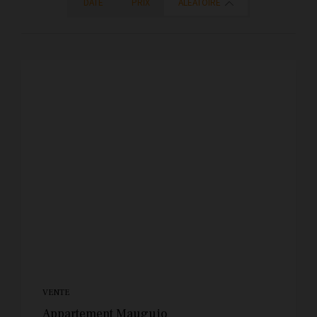
DATE
PRIX
ALÉATOIRE
VENTE
Appartement Mauguio