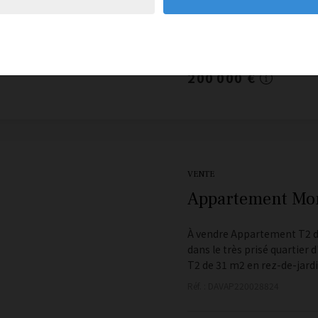
1
200 000 €
VENTE
Appartement Mon
À vendre Appartement T2 de
dans le très prisé quartier
T2 de 31 m2 en rez-de-jardi.
Réf. : DAVAP220028824