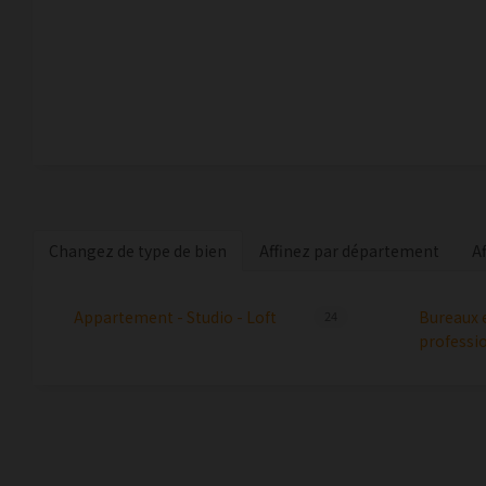
Changez de type de bien
Affinez par département
A
Appartement - Studio - Loft
Bureaux 
24
professi