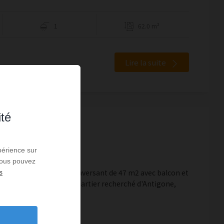
1
62.0 m²
Lire la suite
ité
tpellier
périence sur
 Vous pouvez
propose ce beau T2 traversant de 47 m2 avec balcon et
s
ent situé au coeur du quartier recherché d'Antigone,
 bien ent...