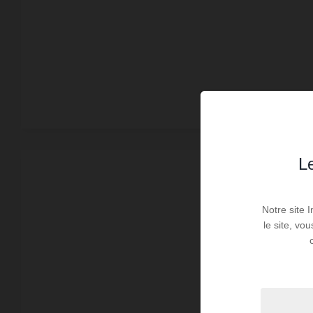
Le
Notre site 
le site, vo