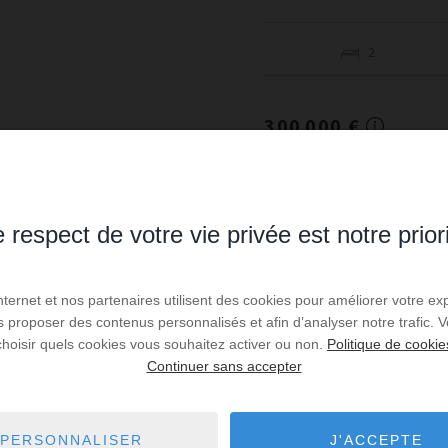
2
300 000 €
 respect de votre vie privée est notre prior
VENTE
Appartement Mon
Internet et nos partenaires utilisent des cookies pour améliorer votre ex
us proposer des contenus personnalisés et afin d’analyser notre trafic.
ANTIGONE IMMOBILIER vous 
choisir quels cookies vous souhaitez activer ou non.
Politique de cookie
garage en sous-sol, idéalem
Continuer sans accepter
dans une résidence calme et
Réf. : GOVAP50028846
PERSONNALISER
J'ACCEPTE