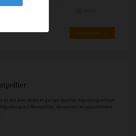
1
47.0 m²
Lire la suite
tpellier
 31 m2 avec jardin et garage Quartier AiguelongueSitué
 d'Aiguelongue à Montpellier, découvrez cet appartement
..