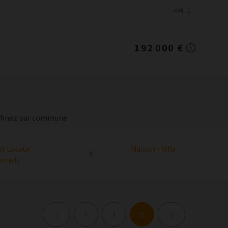
1
192 000 €
ffinez par commune
et Locaux
Maison - Villa
3
onnels
Page précédente
Page suivante
1
2
3