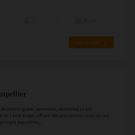
1
27.1 m²
Lire la suite
tpellier
 de standing avec ascenseur, découvrez ce bel
 en 7 éme étage, offrant des prestations rares :62 m2
e triple exposition,...