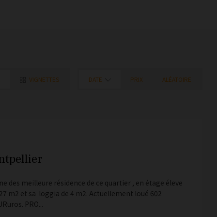
E
VIGNETTES
DATE
PRIX
ALÉATOIRE
tpellier
ne des meilleure résidence de ce quartier , en étage éleve
7 m2 et sa loggia de 4 m2. Actuellement loué 602
Ruros. PRO...