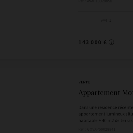
Réf. : AVAP10028858
1
143 000 €
VENTE
Appartement Mon
Dans une résidence récente
appartement lumineux situé
habitable + 40 m2 de terrass
Réf. : GOVAP50028841