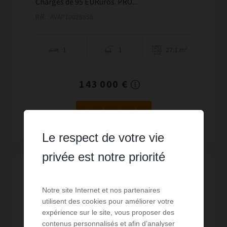
Charges de 95 EURuros. PRO...
Réf. : AVAP10028858
1
1
27.1 m²
143 000 €
Lire la suite
Le respect de votre vie
privée est notre priorité
Notre site Internet et nos partenaires
utilisent des cookies pour améliorer votre
expérience sur le site, vous proposer des
contenus personnalisés et afin d’analyser