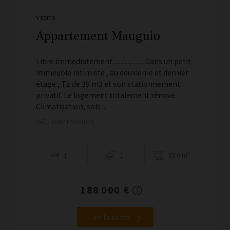
VENTE
Appartement Mauguio
Libre immediatement.................... Dans un petit
immeuble intimiste , au deuxieme et dernier
étage , T2 de 39 m2 et son stationnement
privatif. Le logement totalement rénové.
Climatisation, sols ...
Réf. : AVAP10028878
1
1
39.0 m²
188 000 €
Lire la suite