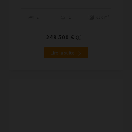
2
1
65.0 m²
249 500 €
Lire la suite