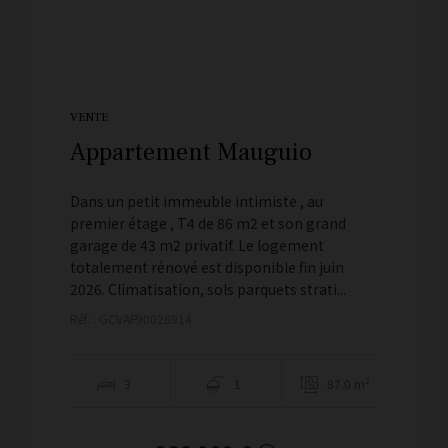
VENTE
Appartement Mauguio
Dans un petit immeuble intimiste , au
premier étage , T4 de 86 m2 et son grand
garage de 43 m2 privatif. Le logement
totalement rénové est disponible fin juin
2026. Climatisation, sols parquets strati...
Réf. : GCVAP90028914
3
1
87.0 m²