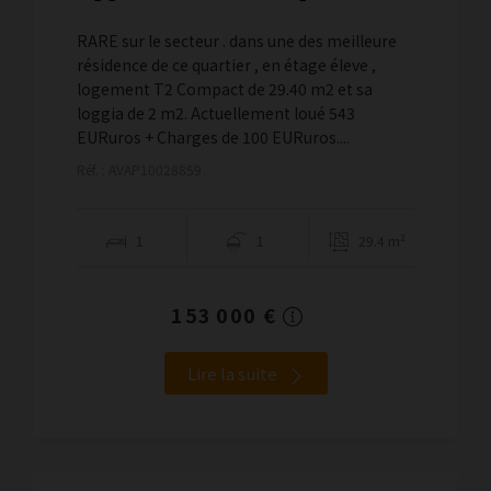
RARE sur le secteur . dans une des meilleure
résidence de ce quartier , en étage éleve ,
logement T2 Compact de 29.40 m2 et sa
loggia de 2 m2. Actuellement loué 543
EURuros + Charges de 100 EURuros....
Réf. : AVAP10028859
1
1
29.4 m²
153 000 €
Lire la suite