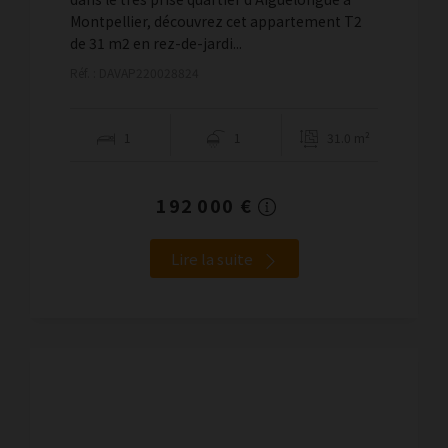
Montpellier, découvrez cet appartement T2
de 31 m2 en rez-de-jardi...
Réf. : DAVAP220028824
1
1
31.0 m²
192 000 €
Lire la suite