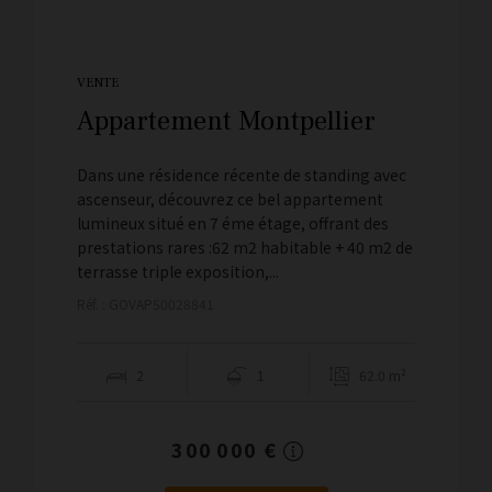
VENTE
Appartement Montpellier
Dans une résidence récente de standing avec
ascenseur, découvrez ce bel appartement
lumineux situé en 7 éme étage, offrant des
prestations rares :62 m2 habitable + 40 m2 de
terrasse triple exposition,...
Réf. : GOVAP50028841
2
1
62.0 m²
300 000 €