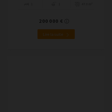
1
1
47.0 m²
200 000 €
Lire la suite