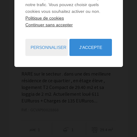
notre trafic. Vous pouvez choisir quels
cookies vous souhaitez activer ou non.
Politique de cookies
Continuer sans accepter
PERSONNALISER
J'ACCEPTE
VENTE
Appartement Montpellier
RARE sur le secteur . dans une des meilleure
résidence de ce quartier , en étage éleve ,
logement T2 Compact de 29.40 m2 et sa
loggia de 2 m2. Actuellement loué 611
EURuros + Charges de 135 EURuros....
Réf. : GCVAP90028868
1
1
29.4 m²