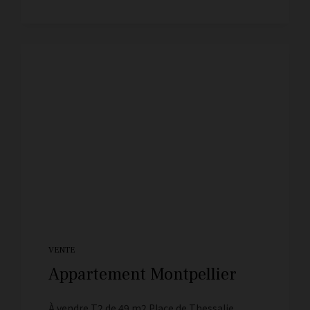
VENTE
Appartement Montpellier
À vendre T2 de 49 m2 Place de Thessalie