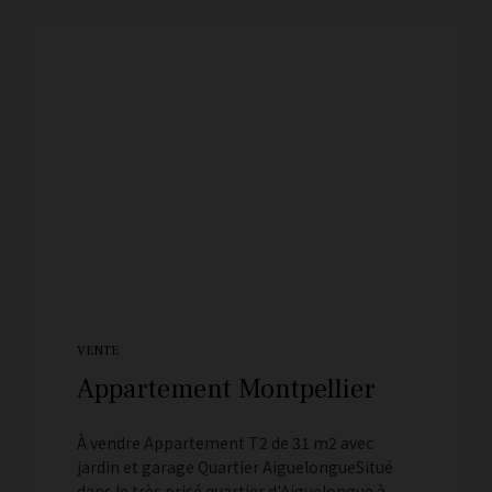
VENTE
Appartement Montpellier
À vendre Appartement T2 de 31 m2 avec
jardin et garage Quartier AiguelongueSitué
dans le très prisé quartier d'Aiguelongue à