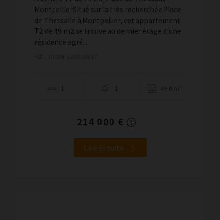
MontpellierSitué sur la très recherchée Place
de Thessalie à Montpellier, cet appartement
T2 de 49 m2 se trouve au dernier étage d'une
résidence agré...
Réf. : DAVAP220028837
1
1
49.0 m²
214 000 €
Lire la suite