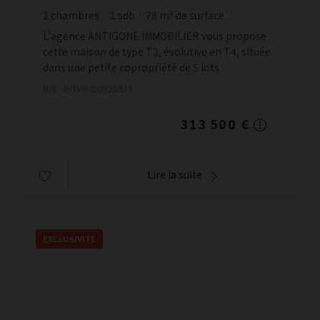
2
chambres
1
sdb
78
m² de surface
4 019,23 €
prix / m²
L'agence ANTIGONE IMMOBILIER vous propose
cette maison de type T3, évolutive en T4, située
dans une petite copropriété de 5 lots
d'habitation. D'une superficie de 73 m2 loi
Réf. : GOVMA50028934
Carrez, ell...
313 500 €
Lire la suite
EXCLUSIVITÉ