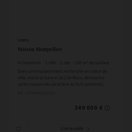
VENTE
Maison Montpellier
4
chambres
1
sdb
1
sde
130
m² de surface
129
m² de terrain
2 684,62 €
prix / m²
Dans un emplacement recherché en coeur de
ville, entre la Gare et la Cité Mion, découvrez
cette maison de caractère au fort potentiel,
idéale pour les amateurs de beaux volumes et de
Réf. : GOVMA50028849
projets de rénova...
349 000 €
Lire la suite