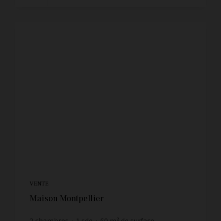
VENTE
Maison Montpellier
2
chambres
1
sde
60
m² de surface