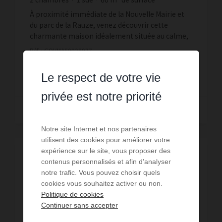
5 366,67 €
prix / m²
À proximité immédiate de la Nouvelle Mairie et
du parc de la Rauze, venez découvrir cette
charmante maison idéalement située au calme,
au fond d'une impasse, dans un environnement
Réf. : GOVMA50028977
verdoyant et pa...
322 000 €
Le respect de votre vie
privée est notre priorité
Lire la suite
Notre site Internet et nos partenaires
utilisent des cookies pour améliorer votre
expérience sur le site, vous proposer des
contenus personnalisés et afin d’analyser
notre trafic. Vous pouvez choisir quels
cookies vous souhaitez activer ou non.
Politique de cookies
Continuer sans accepter