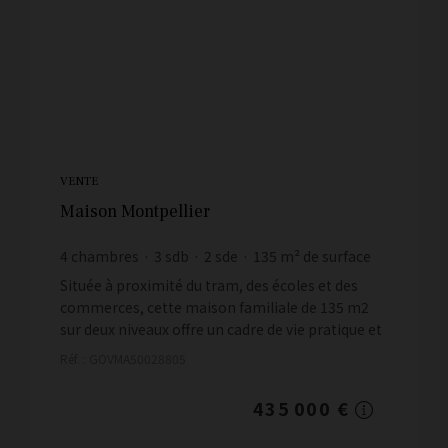
VENTE
Maison Montpellier
4
chambres
3
sdb
2
sde
135
m² de surface
500
m² de terrain
3 222,22 €
prix / m²
Située à proximité du tram, des écoles et des
commerces, cette maison familiale de 135 m2
sur deux niveaux offre un cadre de vie pratique et
recherché. Elle bénéficie d'un jardin sans vis-à-
Réf. : GOVMA50028805
vis,...
435 000 €