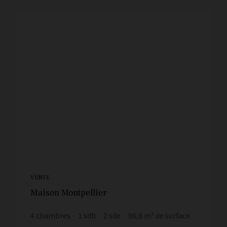
VENTE
Maison Montpellier
4
chambres
1
sdb
2
sde
96,8
m² de surface
40
m² de terrain
5 154,96 €
prix / m²