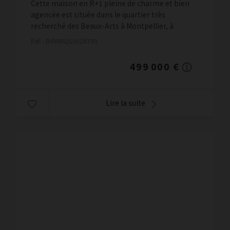
Cette maison en R+1 pleine de charme et bien
agencée est située dans le quartier très
recherché des Beaux-Arts à Montpellier, à
seulement 6 minutes à pied de la station de tram
Réf. : BVVMA260028799
'Beaux-Arts'...
499 000 €
Lire la suite