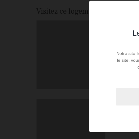
Visitez ce logement
Le
Notre site 
le site, vo