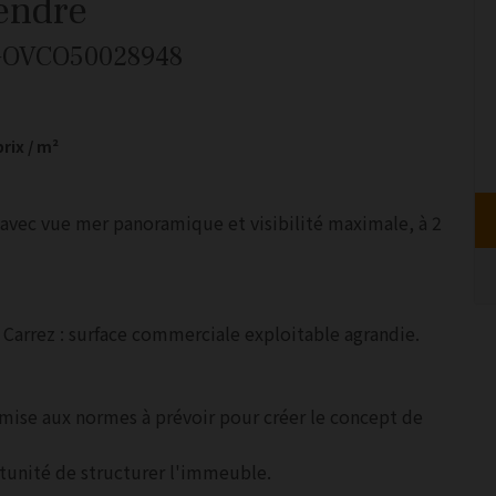
endre
 GOVCO50028948
prix / m²
avec vue mer panoramique et visibilité maximale, à 2
s Carrez : surface commerciale exploitable agrandie.
e mise aux normes à prévoir pour créer le concept de
rtunité de structurer l'immeuble.