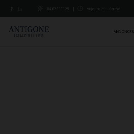
04.67.**.**.25
|
Aujourd'hui
: fermé
ANNONCES