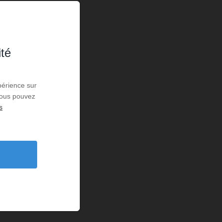
ité
périence sur
 Vous pouvez
s