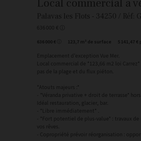
Local commercial
à v
Palavas les Flots
- 34250
/ Réf:
636 000 €
636 000 €
123,7
m² de surface
5 141,47 €
Emplacement d'exception Vue Mer.
Local commercial de *123,66 m2 loi Carrez* 
pas de la plage et du flux piéton.
*Atouts majeurs :*
- *Véranda privative + droit de terrasse* hor
Idéal restauration, glacier, bar.
- *Libre immédiatement* .
- *Fort potentiel de plus-value* : travaux d
vos rêves.
- Copropriété prévoir réorganisation : oppo