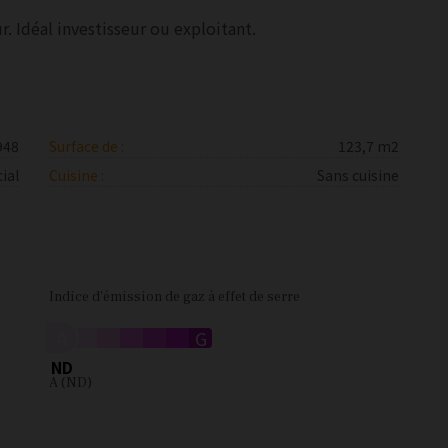
. Idéal investisseur ou exploitant.
948
Surface de :
123,7 m2
ial
Cuisine :
Sans cuisine
Indice d'émission de gaz à effet de serre
A
B
C
D
E
F
G
ND
A (ND)