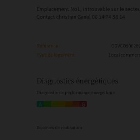
Emplacement No1, introuvable sur le secteur
Contact christian Ganel 06 14 74 58 14
Référence :
GOVCO50028
Type de logement :
Local commerc
Diagnostics énergétiques
Diagnostic de performance énergétique
A
B
C
D
E
F
G
En cours de réalisation