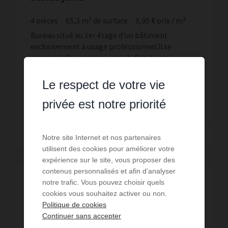
4
pièces
65,3
m² de surface
9,95 €
prix / m²
Bureau situé au 1er étage d'un bâtiment
exclusivement à usage professionnel.Il se
compose d'un espace accueil, d'un bureau
indépendant, d'un open space, d'un coin cuisine,
Réf. : CROS/7057
d&a...
Le respect de votre vie
650 € PAR MOIS CC
privée est notre priorité
Lire la suite
Notre site Internet et nos partenaires
utilisent des cookies pour améliorer votre
expérience sur le site, vous proposer des
contenus personnalisés et afin d’analyser
notre trafic. Vous pouvez choisir quels
cookies vous souhaitez activer ou non.
Politique de cookies
Continuer sans accepter