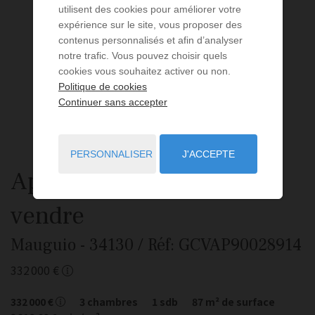
utilisent des cookies pour améliorer votre
expérience sur le site, vous proposer des
contenus personnalisés et afin d’analyser
notre trafic. Vous pouvez choisir quels
cookies vous souhaitez activer ou non.
Politique de cookies
Continuer sans accepter
PERSONNALISER
J'ACCEPTE
Appartement
4 pièces
à
vendre
Mauguio
- 34130
/ Réf: GCVAP90028914
332 000 €
332 000 €
3
chambres
1
sdb
87
m² de surface