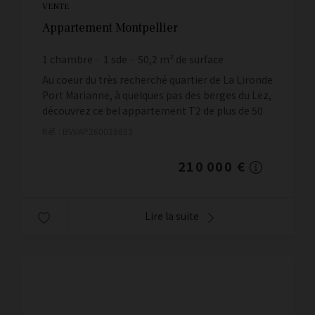
VENTE
Appartement Montpellier
1
chambre
1
sde
50,2
m² de surface
4 183,27 €
prix / m²
Au coeur du très recherché quartier de La Lironde
Port Marianne, à quelques pas des berges du Lez,
découvrez ce bel appartement T2 de plus de 50
m2, situé au rez-de-chaussée surélevé d'une rés...
Réf. : BVVAP260028853
210 000 €
Lire la suite