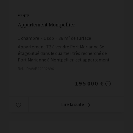
VENTE
Appartement Montpellier
1
chambre
1
sdb
36
m² de surface
5 416,67 €
prix / m²
Appartement T2 à vendre Port Marianne 6e
étageSitué dans le quartier très recherché de
Port Marianne à Montpellier, cet appartement
T2 de 36 m2,se trouve au 6e étage d'une
Réf. : DAVAP220028961
résidence agréable ...
195 000 €
Lire la suite