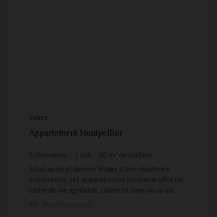
VENTE
Appartement Montpellier
3
chambres
1
sdb
80
m² de surface
2 793,75 €
prix / m²
Situé au 5e et dernier étage d'une résidence
entretenue, cet appartement lumineux offre un
cadre de vie agréable, calme et sans vis-à-vis.
Dès l'entrée, vous serez séduit par son séjour
Réf. : BVVAP260028890
spa...