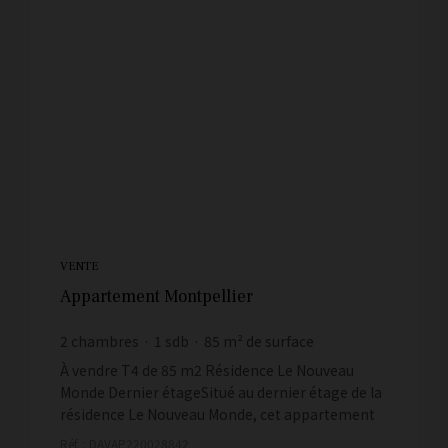
VENTE
Appartement Montpellier
2
chambres
1
sdb
85
m² de surface
4 105,88 €
prix / m²
À vendre T4 de 85 m2 Résidence Le Nouveau
Monde Dernier étageSitué au dernier étage de la
résidence Le Nouveau Monde, cet appartement
T4 de 85 m2 offre un cadre de vie
Réf. : DAVAP220028842