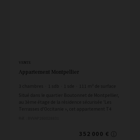
VENTE
Appartement Montpellier
3
chambres
1
sdb
1
sde
111
m² de surface
3 171,17 €
prix / m²
Situé dans le quartier Boutonnet de Montpellier,
au 3ème étage de la résidence sécurisée 'Les
Terrasses d'Occitanie », cet appartement T4
traversant, spacieux et lumineux conviendra
Réf. : BVVAP260028831
parfaite...
352 000 €