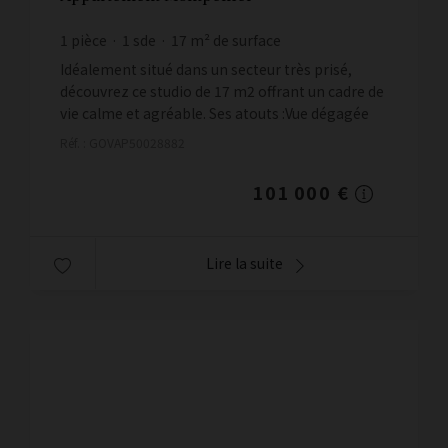
1
pièce
1
sde
17
m² de surface
5 941,18 €
prix / m²
Idéalement situé dans un secteur très prisé,
découvrez ce studio de 17 m2 offrant un cadre de
vie calme et agréable. Ses atouts :Vue dégagée
sur jardinAppartement libre de toute
Réf. : GOVAP50028882
occupation, disponible...
101 000 €
Lire la suite