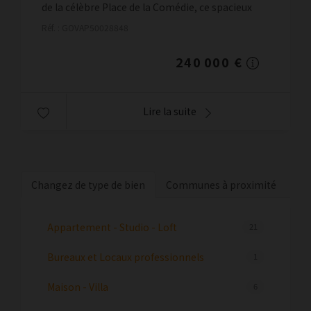
de la célèbre Place de la Comédie, ce spacieux
appartement T2 séduira par ses beaux volumes,
Réf. : GOVAP50028848
sa luminosité ...
240 000 €
Lire la suite
Changez de type de bien
Communes à proximité
Appartement - Studio - Loft
21
Bureaux et Locaux professionnels
1
Maison - Villa
6