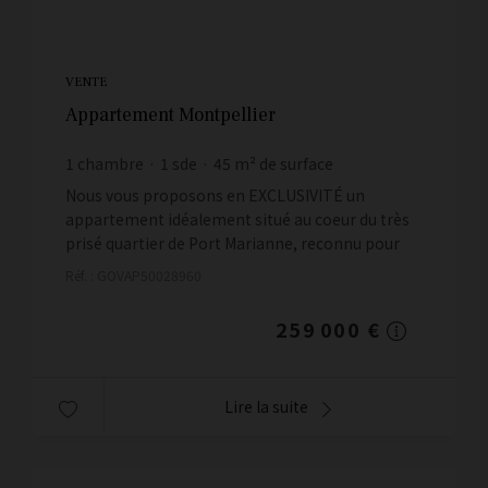
VENTE
Appartement Montpellier
1
chambre
1
sde
45
m² de surface
5 755,56 €
prix / m²
Nous vous proposons en EXCLUSIVITÉ un
appartement idéalement situé au coeur du très
prisé quartier de Port Marianne, reconnu pour
son cadre de vie moderne, dynamique et
Réf. : GOVAP50028960
particulièrement recherché à Mo...
259 000 €
Lire la suite