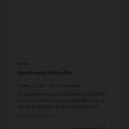
VENTE
Appartement Montpellier
1
pièce
1
sde
30
m² de surface
4 996,67 €
prix / m²
cet appartement loué actuellement bénéficie
d'une charmante terrasse ensoleillée dans la
ville de Montpellier. Entrez rapidement en
contact avec l'agence immobilière Antigone
Réf. : GCVAP90028998
Immobilier po...