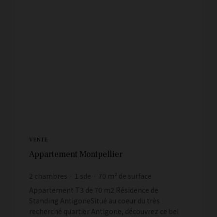
VENTE
Appartement Montpellier
2
chambres
1
sde
70
m² de surface
4 571,43 €
prix / m²
Appartement T3 de 70 m2 Résidence de
Standing AntigoneSitué au coeur du très
recherché quartier Antigone, découvrez ce bel