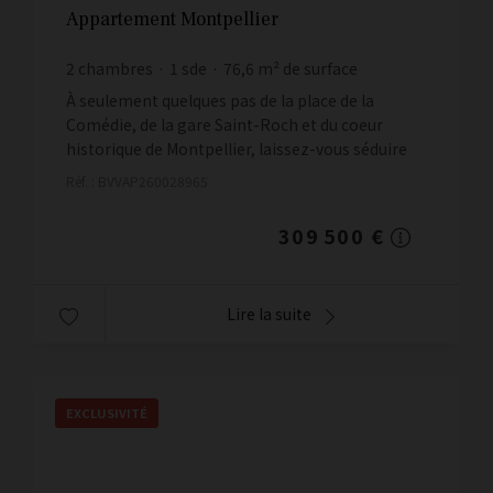
Appartement Montpellier
2
chambres
1
sde
76,6
m² de surface
4 040,47 €
prix / m²
À seulement quelques pas de la place de la
Comédie, de la gare Saint-Roch et du coeur
historique de Montpellier, laissez-vous séduire
par ce superbe T3 de 76,62 m2 Loi Carrez, situé
Réf. : BVVAP260028965
au 3e et dernier é...
309 500 €
Lire la suite
EXCLUSIVITÉ