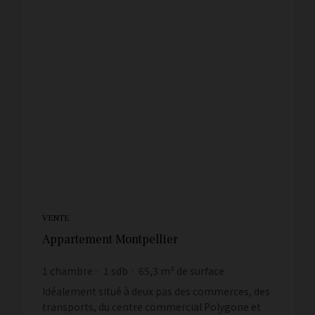
VENTE
Appartement Montpellier
1
chambre
1
sdb
65,3
m² de surface
3 675,34 €
prix / m²
Idéalement situé à deux pas des commerces, des
transports, du centre commercial Polygone et