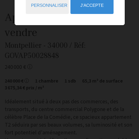
PERSONNALISER
J'ACCEPTE
Appartement
2 pièces
à
vendre
Montpellier
- 34000
/ Réf:
GOVAP50028848
240 000 €
240 000 €
1
chambre
1
sdb
65,3
m² de surface
3 675,34 €
prix / m²
Idéalement situé à deux pas des commerces, des
transports, du centre commercial Polygone et de la
célèbre Place de la Comédie, ce spacieux appartement
T2 séduira par ses beaux volumes, sa luminosité et son
fort potentiel d'aménagement.