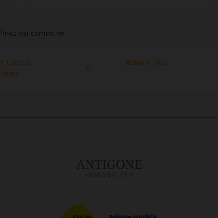
ffinez par commune
et Locaux
Maison - Villa
3
onnels