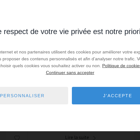
 respect de votre vie privée est notre prior
VENTE
Internet et nos partenaires utilisent des cookies pour améliorer votre ex
Local commercial Lattes
us proposer des contenus personnalisés et afin d’analyser notre trafic.
choisir quels cookies vous souhaitez activer ou non.
Politique de cookie
251,6
m² de surface
Continuer sans accepter
Dans un nouveau bâtiment d'activité en
copropriété, 21 lots (rez de chaussé plus
mezzanine) et parkings a partir de 464 822 EUR
PERSONNALISER
J'ACCEPTE
Livraison 2ème semestre 2025 Prix nous
Réf. : GOVCO50028476
consulter Contact : Olga G...
PRIX NOUS CONSULTER
Lire la suite