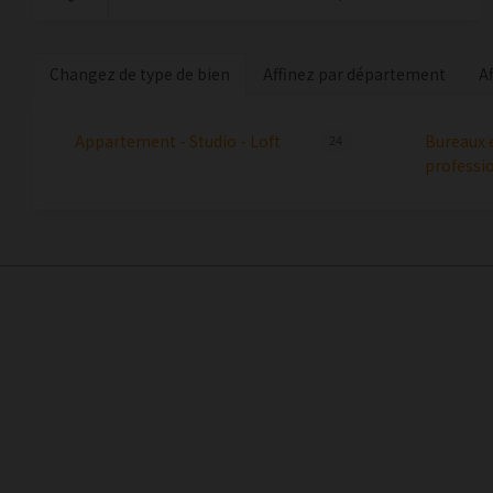
Changez de type de bien
Affinez par département
A
Appartement - Studio - Loft
Bureaux 
24
professi