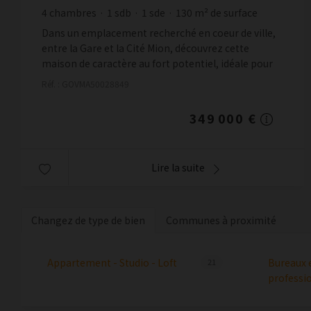
4
chambres
1
sdb
1
sde
130
m² de surface
129
m² de terrain
2 684,62 €
prix / m²
Dans un emplacement recherché en coeur de ville,
entre la Gare et la Cité Mion, découvrez cette
maison de caractère au fort potentiel, idéale pour
les amateurs de beaux volumes et de projets de
Réf. : GOVMA50028849
rénova...
349 000 €
Lire la suite
Changez de type de bien
Communes à proximité
Appartement - Studio - Loft
Bureaux 
21
professi