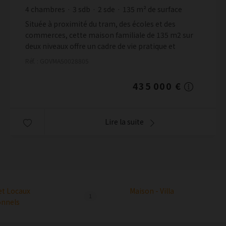
4
chambres
3
sdb
2
sde
135
m² de surface
500
m² de terrain
3 222,22 €
prix / m²
Située à proximité du tram, des écoles et des
commerces, cette maison familiale de 135 m2 sur
deux niveaux offre un cadre de vie pratique et
recherché. Elle bénéficie d'un jardin sans vis-à-vis,...
Réf. : GOVMA50028805
435 000 €
Lire la suite
et Locaux
Maison - Villa
1
onnels