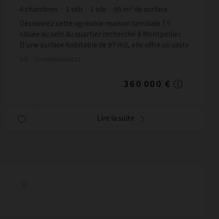
4
chambres
1
sdb
1
sde
95
m² de surface
3 789,47 €
prix / m²
Découvrez cette agréable maison familiale T5
située au sein du quartier recherché à Montpellier.
D'une surface habitable de 97 m2, elle offre un vaste
séjour baigné de lumière, une cuisine ouver...
Réf. : GOVMA50028521
360 000 €
Lire la suite
6