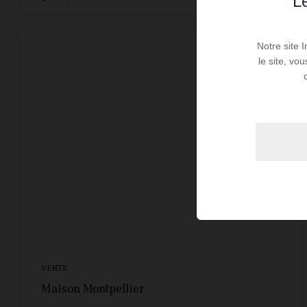
Le
Notre site 
le site, vo
VENTE
Maison Montpellier