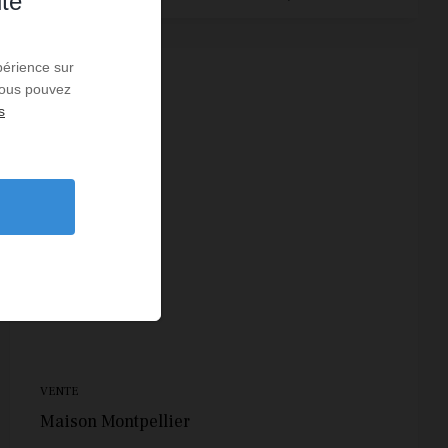
ité
périence sur
 Vous pouvez
s
VENTE
Maison Montpellier