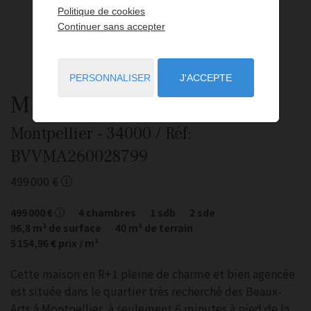
Politique de cookies
Continuer sans accepter
PERSONNALISER
J'ACCEPTE
Maison
5 pièces
à vendre
Montpellier
- 34000
/ Réf:
BVVMA260028799
499 000 €
499 000 €
4
chambres
1
sdb
2
sde
96,8
m² de surface
40
m² de terrain
5 154,96 €
prix / m²
Cette maison en R+1 pleine de charme et bien agencée
est située dans le quartier très recherché des Beaux-
Arts à Montpellier, à seulement 6 minutes à pied de la